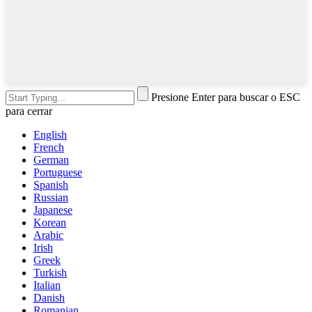
Presione Enter para buscar o ESC
para cerrar
English
French
German
Portuguese
Spanish
Russian
Japanese
Korean
Arabic
Irish
Greek
Turkish
Italian
Danish
Romanian