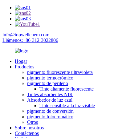
info@topwellchem.com
Llámenos:+86-312-3022806
Hogar
Productos
pigmento fluorescente ultravioleta
pigmento termocrómico
pigmento de perileno
Tinte altamente fluorescente
Tintes absorbentes NIR
Absorbedor de luz azul
Tinte sensible a la luz visible
pigmento de conversión
pigmento fotocromático
Otros
Sobre nosotros
Contáctenos