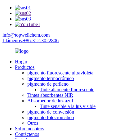
info@topwellchem.com
Llámenos:+86-312-3022806
Hogar
Productos
pigmento fluorescente ultravioleta
pigmento termocrómico
pigmento de perileno
Tinte altamente fluorescente
Tintes absorbentes NIR
Absorbedor de luz azul
Tinte sensible a la luz visible
pigmento de conversión
pigmento fotocromático
Otros
Sobre nosotros
Contáctenos