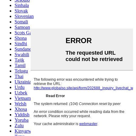
Sinhala
Slovak
Slovenian
Somali
Samoan
Scots Gaelic
Shona
Sindhi
Sundanese
Swahili
Tajik
Tamil
Telugu
Thai
Ukrainian
Urdu
Uzbek
Vietnamese
Welsh
Xhosa
Yiddish
Yoruba
Zulu
Kinyarwanda