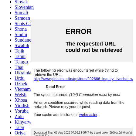
Slovak
Slovenian
Somali
Samoan
Scots Gaelic
Shona
Sindhi
Sundanese
Swahili
Tajik
Tamil
Telugu
Thai
Ukrainian
Urdu
Uzbek
Vietnamese
Welsh
Xhosa
Yiddish
Yoruba
Zulu
Kinyarwanda
Tatar
Oriya