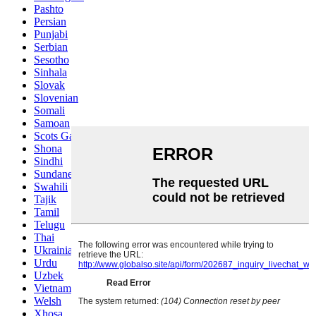
Pashto
Persian
Punjabi
Serbian
Sesotho
Sinhala
Slovak
Slovenian
Somali
Samoan
Scots Gaelic
Shona
Sindhi
Sundanese
Swahili
Tajik
Tamil
Telugu
Thai
Ukrainian
Urdu
Uzbek
Vietnamese
Welsh
Xhosa