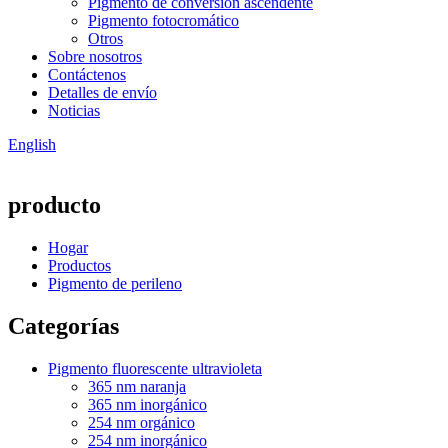
Pigmento de conversión ascendente
Pigmento fotocromático
Otros
Sobre nosotros
Contáctenos
Detalles de envío
Noticias
English
producto
Hogar
Productos
Pigmento de perileno
Categorías
Pigmento fluorescente ultravioleta
365 nm naranja
365 nm inorgánico
254 nm orgánico
254 nm inorgánico