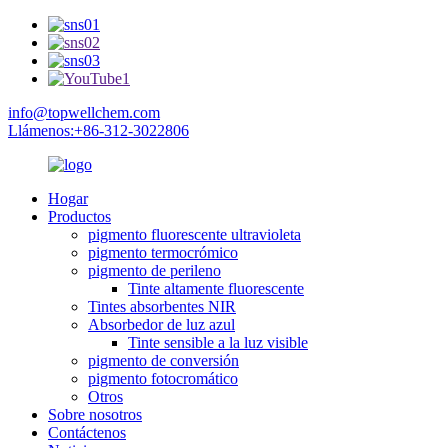
info@topwellchem.com
Llámenos:+86-312-3022806
Hogar
Productos
pigmento fluorescente ultravioleta
pigmento termocrómico
pigmento de perileno
Tinte altamente fluorescente
Tintes absorbentes NIR
Absorbedor de luz azul
Tinte sensible a la luz visible
pigmento de conversión
pigmento fotocromático
Otros
Sobre nosotros
Contáctenos