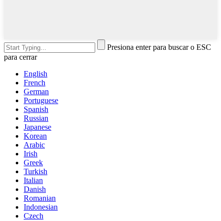
Presiona enter para buscar o ESC
para cerrar
English
French
German
Portuguese
Spanish
Russian
Japanese
Korean
Arabic
Irish
Greek
Turkish
Italian
Danish
Romanian
Indonesian
Czech