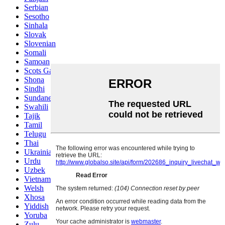
Serbian
Sesotho
Sinhala
Slovak
Slovenian
Somali
Samoan
Scots Gaelic
Shona
Sindhi
Sundanese
Swahili
Tajik
Tamil
Telugu
Thai
Ukrainian
Urdu
Uzbek
Vietnamese
Welsh
Xhosa
Yiddish
Yoruba
Zulu