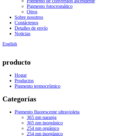
Pigmento de conversión ascendente
Pigmento fotocromático
Otros
Sobre nosotros
Contáctenos
Detalles de envío
Noticias
English
producto
Hogar
Productos
Pigmento termocrómico
Categorías
Pigmento fluorescente ultravioleta
365 nm naranja
365 nm inorgánico
254 nm orgánico
254 nm inorgánico