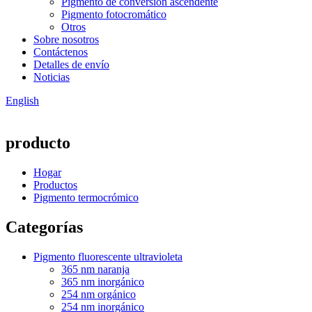
Pigmento de conversión ascendente
Pigmento fotocromático
Otros
Sobre nosotros
Contáctenos
Detalles de envío
Noticias
English
producto
Hogar
Productos
Pigmento termocrómico
Categorías
Pigmento fluorescente ultravioleta
365 nm naranja
365 nm inorgánico
254 nm orgánico
254 nm inorgánico