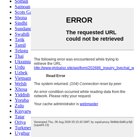
Somali
Samoan
Scots Gaelic
Shona
Sindhi
Sundanese
Swahili
Tajik
Tamil
Telugu
Thai
Ukrainian
Urdu
Uzbek
Vietnamese
Welsh
Xhosa
Yiddish
Yoruba
Zulu
Kinyarwanda
Tatar
Oriya
Turkmen
Uyghur