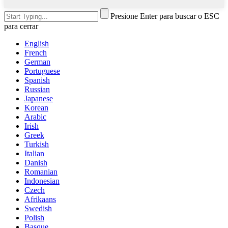
Presione Enter para buscar o ESC
para cerrar
English
French
German
Portuguese
Spanish
Russian
Japanese
Korean
Arabic
Irish
Greek
Turkish
Italian
Danish
Romanian
Indonesian
Czech
Afrikaans
Swedish
Polish
Basque