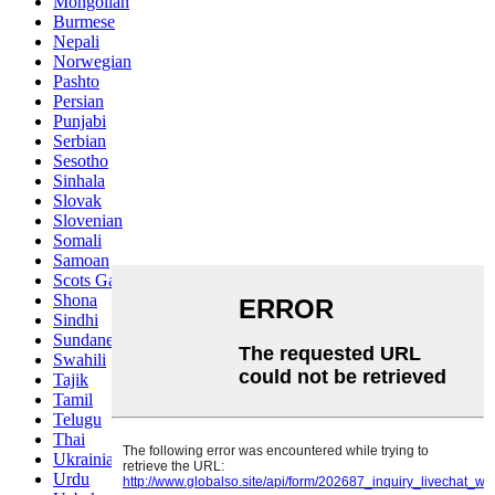
Mongolian
Burmese
Nepali
Norwegian
Pashto
Persian
Punjabi
Serbian
Sesotho
Sinhala
Slovak
Slovenian
Somali
Samoan
Scots Gaelic
Shona
Sindhi
Sundanese
Swahili
Tajik
Tamil
Telugu
Thai
Ukrainian
Urdu