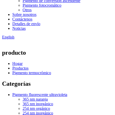
Pigmento de conversión ascendente
Pigmento fotocromático
Otros
Sobre nosotros
Contáctenos
Detalles de envío
Noticias
English
producto
Hogar
Productos
Pigmento termocrómico
Categorías
Pigmento fluorescente ultravioleta
365 nm naranja
365 nm inorgánico
254 nm orgánico
254 nm inorgánico