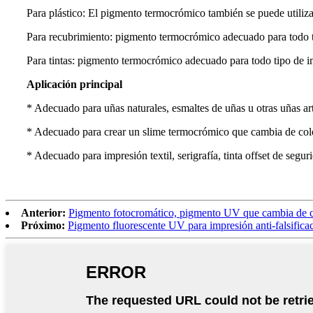
Para plástico: El pigmento termocrómico también se puede utili
Para recubrimiento: pigmento termocrómico adecuado para todo ti
Para tintas: pigmento termocrómico adecuado para todo tipo de impre
Aplicación principal
* Adecuado para uñas naturales, esmaltes de uñas u otras uñas artif
* Adecuado para crear un slime termocrómico que cambia de color
* Adecuado para impresión textil, serigrafía, tinta offset de segur
Anterior:
Pigmento fotocromático, pigmento UV que cambia de col
Próximo:
Pigmento fluorescente UV para impresión anti-falsifica