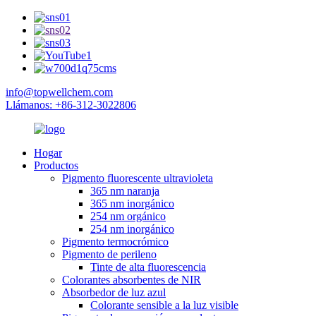
info@topwellchem.com
Llámanos: +86-312-3022806
Hogar
Productos
Pigmento fluorescente ultravioleta
365 nm naranja
365 nm inorgánico
254 nm orgánico
254 nm inorgánico
Pigmento termocrómico
Pigmento de perileno
Tinte de alta fluorescencia
Colorantes absorbentes de NIR
Absorbedor de luz azul
Colorante sensible a la luz visible