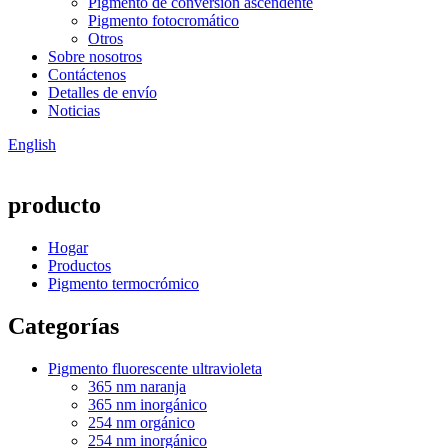
Pigmento de conversión ascendente
Pigmento fotocromático
Otros
Sobre nosotros
Contáctenos
Detalles de envío
Noticias
English
producto
Hogar
Productos
Pigmento termocrómico
Categorías
Pigmento fluorescente ultravioleta
365 nm naranja
365 nm inorgánico
254 nm orgánico
254 nm inorgánico