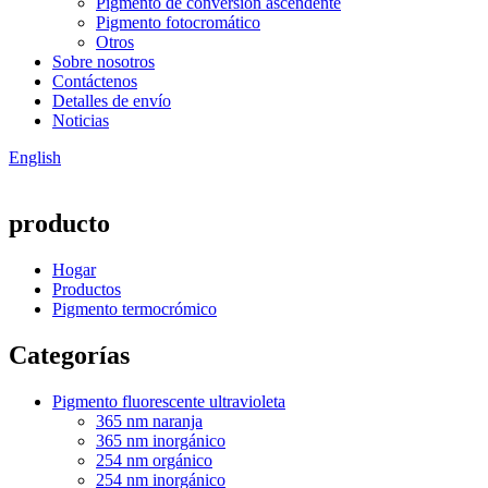
Pigmento de conversión ascendente
Pigmento fotocromático
Otros
Sobre nosotros
Contáctenos
Detalles de envío
Noticias
English
producto
Hogar
Productos
Pigmento termocrómico
Categorías
Pigmento fluorescente ultravioleta
365 nm naranja
365 nm inorgánico
254 nm orgánico
254 nm inorgánico