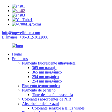
info@topwellchem.com
Llámanos: +86-312-3022806
Hogar
Productos
Pigmento fluorescente ultravioleta
365 nm naranja
365 nm inorgánico
254 nm orgánico
254 nm inorgánico
Pigmento termocrómico
Pigmento de perileno
Tinte de alta fluorescencia
Colorantes absorbentes de NIR
Absorbedor de luz azul
Colorante sensible a la luz visible