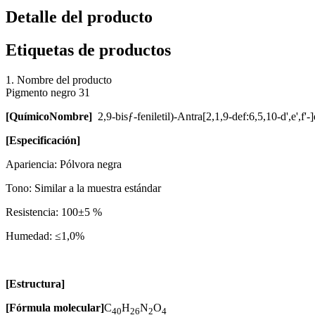
Detalle del producto
Etiquetas de productos
1. Nombre del producto
Pigmento negro 31
[
Químico
Nombre
]
2,9-bisƒ-feniletil)-Antra[2,1,9-def:6,5,10-d',e',f
[Especificación]
Apariencia: Pólvora negra
Tono: Similar a la muestra estándar
Resistencia: 100±5 %
Humedad: ≤1,0%
[Estructura]
[Fórmula molecular]
C
H
N
O
40
26
2
4