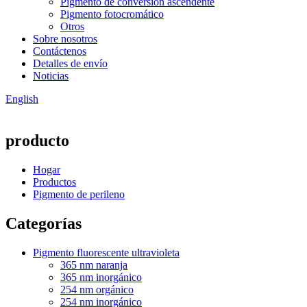
Pigmento de conversión ascendente
Pigmento fotocromático
Otros
Sobre nosotros
Contáctenos
Detalles de envío
Noticias
English
producto
Hogar
Productos
Pigmento de perileno
Categorías
Pigmento fluorescente ultravioleta
365 nm naranja
365 nm inorgánico
254 nm orgánico
254 nm inorgánico