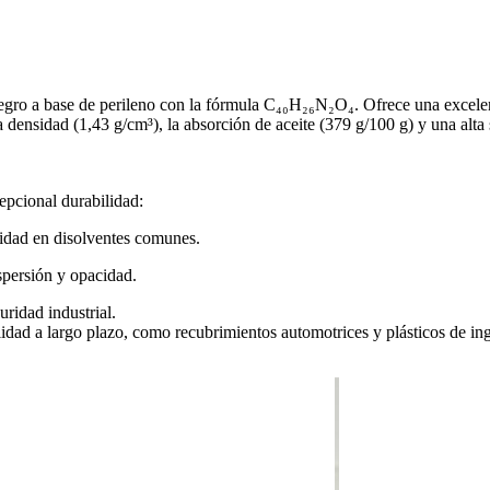
 a base de perileno con la fórmula C₄₀H₂₆N₂O₄. Ofrece una excelente 
 densidad (1,43 g/cm³), la absorción de aceite (379 g/100 g) y una alta s
pcional durabilidad:
ilidad en disolventes comunes.
spersión y opacidad.
ridad industrial.
idad a largo plazo, como recubrimientos automotrices y plásticos de ing