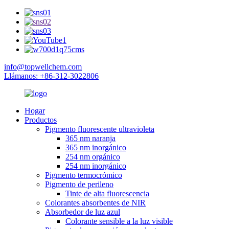
info@topwellchem.com
Llámanos: +86-312-3022806
Hogar
Productos
Pigmento fluorescente ultravioleta
365 nm naranja
365 nm inorgánico
254 nm orgánico
254 nm inorgánico
Pigmento termocrómico
Pigmento de perileno
Tinte de alta fluorescencia
Colorantes absorbentes de NIR
Absorbedor de luz azul
Colorante sensible a la luz visible