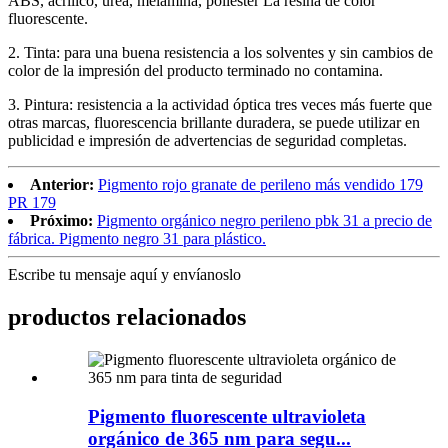
ABS, acrílico, urea, melamina, poliéster La resina de color
fluorescente.
2. Tinta: para una buena resistencia a los solventes y sin cambios de
color de la impresión del producto terminado no contamina.
3. Pintura: resistencia a la actividad óptica tres veces más fuerte que
otras marcas, fluorescencia brillante duradera, se puede utilizar en
publicidad e impresión de advertencias de seguridad completas.
Anterior:
Pigmento rojo granate de perileno más vendido 179
PR 179
Próximo:
Pigmento orgánico negro perileno pbk 31 a precio de
fábrica. Pigmento negro 31 para plástico.
Escribe tu mensaje aquí y envíanoslo
productos relacionados
Pigmento fluorescente ultravioleta
orgánico de 365 nm para segu...