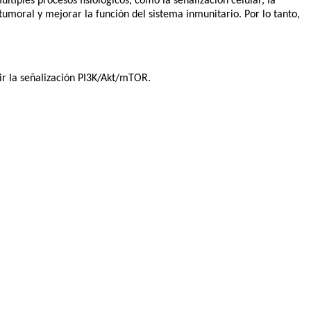
últiples procesos fisiológicos, como la señalización celular, la
 tumoral y mejorar la función del sistema inmunitario. Por lo tanto,
ir la señalización PI3K/Akt/mTOR.