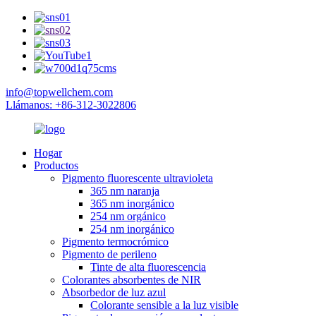
info@topwellchem.com
Llámanos: +86-312-3022806
Hogar
Productos
Pigmento fluorescente ultravioleta
365 nm naranja
365 nm inorgánico
254 nm orgánico
254 nm inorgánico
Pigmento termocrómico
Pigmento de perileno
Tinte de alta fluorescencia
Colorantes absorbentes de NIR
Absorbedor de luz azul
Colorante sensible a la luz visible