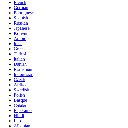
French
German
Portuguese
Spanish
Russian
Japanese
Korean
Arabic
Irish
Greek
Turkish
Italian
Danish
Romanian
Indonesian
Czech
Afrikaans
Swedish
Polish
Basque
Catalan
Esperanto
Hindi
Lao
Albanian