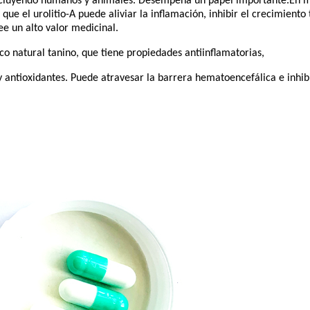
 incluyendo humanos y animales. Desempeña un papel importante.
En m
ue el urolitio-A puede aliviar la inflamación, inhibir el crecimiento
ee un alto valor medicinal.
co natural tanino, que tiene propiedades antiinflamatorias,
y antioxidantes. Puede atravesar la barrera hematoencefálica e inhib