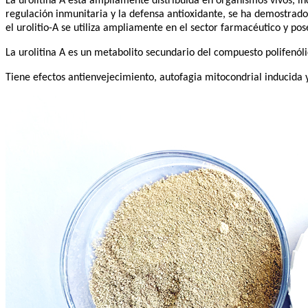
La urolitina A está ampliamente distribuida en organismos vivos,
regulación inmunitaria y la defensa antioxidante, se ha demostrado q
el urolitio-A se utiliza ampliamente en el sector farmacéutico y pos
La urolitina A es un metabolito secundario del compuesto polifenóli
Tiene efectos antienvejecimiento, autofagia mitocondrial inducida 