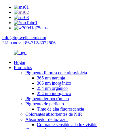
info@topwellchem.com
Llámanos: +86-312-3022806
Hogar
Productos
Pigmento fluorescente ultravioleta
365 nm naranja
365 nm inorgánico
254 nm orgánico
254 nm inorgánico
Pigmento termocrómico
Pigmento de perileno
Tinte de alta fluorescencia
Colorantes absorbentes de NIR
Absorbedor de luz azul
Colorante sensible a la luz visible