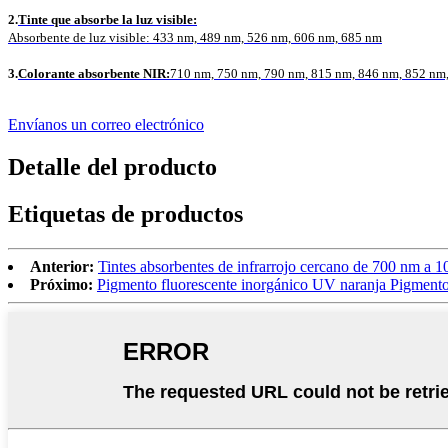
2.
Tinte que absorbe la luz visible:
Absorbente de luz visible: 433 nm, 489 nm, 526 nm, 606 nm, 685 nm
3.
Colorante absorbente NIR:
710 nm, 750 nm, 790 nm, 815 nm, 846 nm, 852 nm
Envíanos un correo electrónico
Detalle del producto
Etiquetas de productos
Anterior:
Tintes absorbentes de infrarrojo cercano de 700 nm a 1
Próximo:
Pigmento fluorescente inorgánico UV naranja Pigment