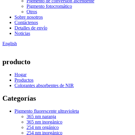
Pigmento de conversión ascendente
Pigmento fotocromático
Otros
Sobre nosotros
Contáctenos
Detalles de envío
Noticias
English
producto
Hogar
Productos
Colorantes absorbentes de NIR
Categorías
Pigmento fluorescente ultravioleta
365 nm naranja
365 nm inorgánico
254 nm orgánico
254 nm inorgánico