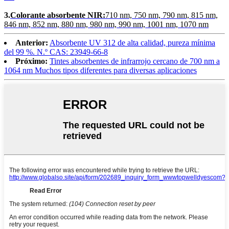
3.
Colorante absorbente NIR:
710 nm, 750 nm, 790 nm, 815 nm,
846 nm, 852 nm, 880 nm, 980 nm, 990 nm, 1001 nm, 1070 nm
Anterior:
Absorbente UV 312 de alta calidad, pureza mínima
del 99 %. N.º CAS: 23949-66-8
Próximo:
Tintes absorbentes de infrarrojo cercano de 700 nm a
1064 nm Muchos tipos diferentes para diversas aplicaciones