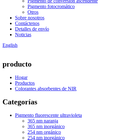
Pigmento de conversión ascendente
Pigmento fotocromático
Otros
Sobre nosotros
Contáctenos
Detalles de envío
Noticias
English
producto
Hogar
Productos
Colorantes absorbentes de NIR
Categorías
Pigmento fluorescente ultravioleta
365 nm naranja
365 nm inorgánico
254 nm orgánico
254 nm inorgánico