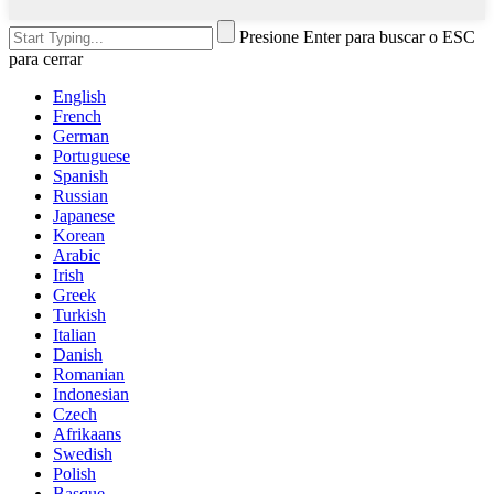
Presione Enter para buscar o ESC
para cerrar
English
French
German
Portuguese
Spanish
Russian
Japanese
Korean
Arabic
Irish
Greek
Turkish
Italian
Danish
Romanian
Indonesian
Czech
Afrikaans
Swedish
Polish
Basque