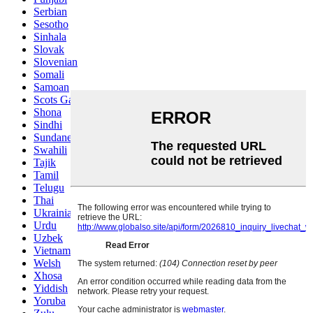
Serbian
Sesotho
Sinhala
Slovak
Slovenian
Somali
Samoan
Scots Gaelic
Shona
Sindhi
Sundanese
Swahili
Tajik
Tamil
Telugu
Thai
Ukrainian
Urdu
Uzbek
Vietnamese
Welsh
Xhosa
Yiddish
Yoruba